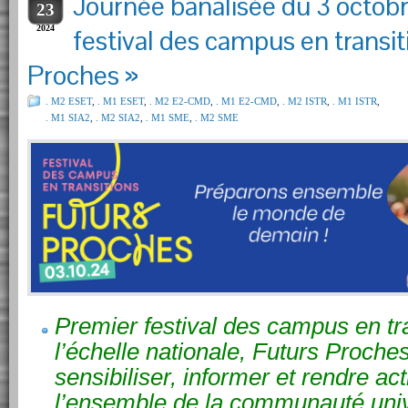
Journée banalisée du 3 octobr
23
2024
festival des campus en transit
Proches »
. M2 ESET
,
. M1 ESET
,
. M2 E2-CMD
,
. M1 E2-CMD
,
. M2 ISTR
,
. M1 ISTR
,
. M1 SIA2
,
. M2 SIA2
,
. M1 SME
,
. M2 SME
Premier festival des campus en tr
l’échelle nationale, Futurs Proches
sensibiliser, informer et rendre act
l’ensemble de la communauté univer