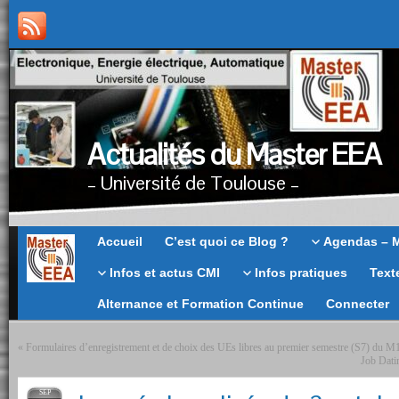
Actualités du Master EEA
– Université de Toulouse –
Master
Accueil
C’est quoi ce Blog ?
Agendas – 
EEA
Infos et actus CMI
Infos pratiques
Text
Alternance et Formation Continue
Connecter
«
Formulaires d’enregistrement et de choix des UEs libres au premier semestre (S7) du
Job Dati
SEP