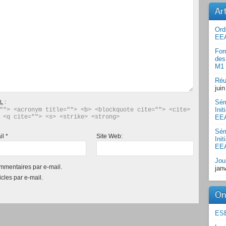
Art
Ord
EEA
For
des
M1 
Réu
jui
Sém
L
:
Ini
""> <acronym title=""> <b> <blockquote cite=""> <cite> 
 <q cite=""> <s> <strike> <strong> 
EE
Sém
il
*
Site Web:
Ini
EE
Jou
mmentaires par e-mail.
jan
cles par e-mail.
On
ESE