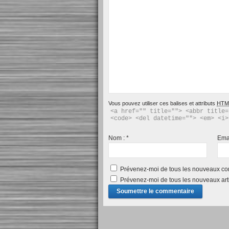
Vous pouvez utiliser ces balises et attributs
HTM
<a href="" title=""> <abbr title=
<code> <del datetime=""> <em> <i>
Nom :
*
Ema
Prévenez-moi de tous les nouveaux co
Prévenez-moi de tous les nouveaux arti