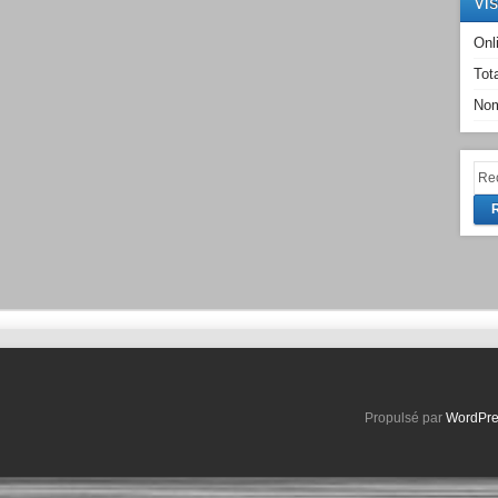
Vi
Onl
Tot
Nom
Propulsé par
WordPre