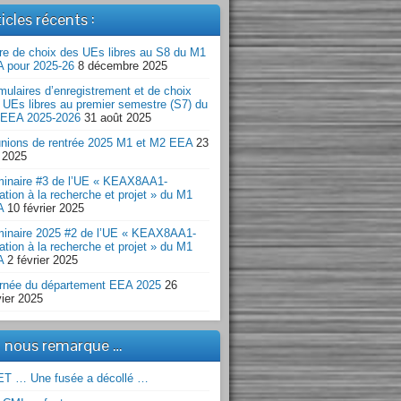
icles récents :
re de choix des UEs libres au S8 du M1
 pour 2025-26
8 décembre 2025
mulaires d’enregistrement et de choix
 UEs libres au premier semestre (S7) du
EEA 2025-2026
31 août 2025
nions de rentrée 2025 M1 et M2 EEA
23
n 2025
inaire #3 de l’UE « KEAX8AA1-
tiation à la recherche et projet » du M1
A
10 février 2025
inaire 2025 #2 de l’UE « KEAX8AA1-
tiation à la recherche et projet » du M1
A
2 février 2025
rnée du département EEA 2025
26
vier 2025
 nous remarque …
T … Une fusée a décollé …