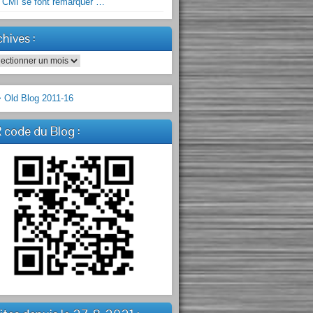
 CMI se font remarquer …
hives :
hives :
 Old Blog 2011-16
 code du Blog :