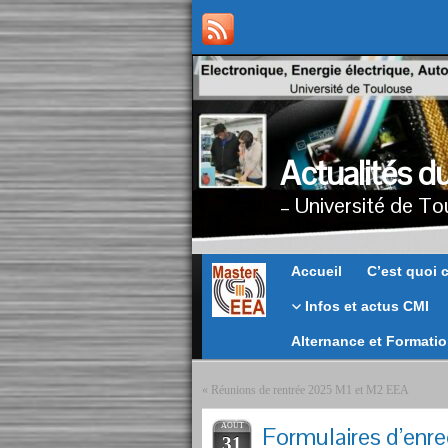
Actualités d
– Université de To
Master
Accueil
C’est quoi 
EEA
Infos et actus CMI
Alternance et Formati
«
Réunions de rentrée 2025 M1 et M2 EEA
AOÛT
Formulaires d’enre
31