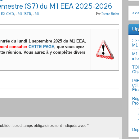
 semestre (S7) du M1 EEA 2025-2026
>>>
1 E2-CMD
,
. M1 ISTR
,
. M1
Par
Pierre Bidan
Ur
>> 
rentrée du lundi 1 septembre 2025 du M1 EEA,
M1 
ment consulter
CETTE PAGE
, que vous ayez
tte réunion. Vous aurez à y compléter divers
M1 
inf
TOU
Obj
IMP
uti
Étu
Règ
Pro
ubliée.
Les champs obligatoires sont indiqués avec
*
Dép