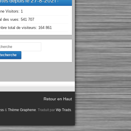
sites depuis le 27-8-2021 :
ine Visitors:
1
al des vues:
541 707
bre total de visiteurs:
164 861
Recherche
Retour en Haut
ss
&
Thème Graphene
. Traduit par
Wp Trads
.