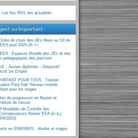
 Les flux RSS des actualités
gent ou Important :
Ordre de choix des UEs libres au S8 du
EEA pour 2025-26 <<
EEA : Espaces Moodle des UEs et des
os pédagogiques des parcours.
S : Jeunes diplômés – Dispositif
ectif 1er Emploi
ORTANT POUR TOUS : Tutoriel
lisation Paul Sab’ Réseau module
diant pour les stages
les de progression en Master et
cédure de césure
# Modalités de Contrôle des
Connaissances Master EEA (m.à.j.
4/9/2023)
arts en ERASMUS : études et stages