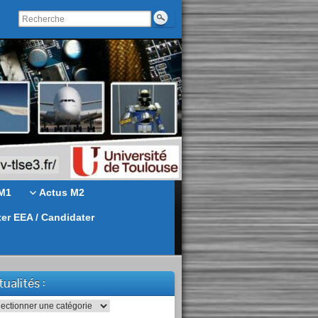
M1
Actus M2
ter EEA / Candidater
ualités :
alités :