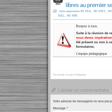
libres au premier
2025
. Infos importantes M1 EEA
,
. M1 ESET
,
. M
SIA2
,
. M1 SME
Bonjour à tous,
Suite à la réunion de 
vous devez impérative
été présent ou non à ce
formulaires.
L’équipe pédagogique
Cet article n'a pas d’étiquette
Laisser un commentaire
Votre adresse de messagerie ne sera pas p
Message:
*