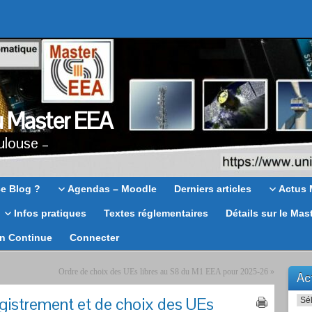
u Master EEA
ulouse –
ce Blog ?
Agendas – Moodle
Derniers articles
Actus 
Infos pratiques
Textes réglementaires
Détails sur le Mas
on Continue
Connecter
Ordre de choix des UEs libres au S8 du M1 EEA pour 2025-26
»
Act
gistrement et de choix des UEs
Actu