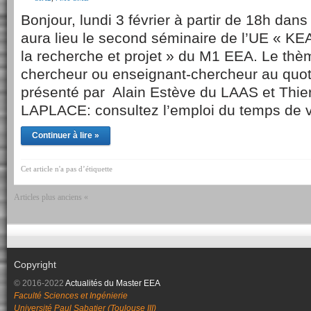
Bonjour, lundi 3 février à partir de 18h d
aura lieu le second séminaire de l’UE « KEA
la recherche et projet » du M1 EEA. Le thè
chercheur ou enseignant-chercheur au quo
présenté par Alain Estève du LAAS et Thi
LAPLACE: consultez l’emploi du temps de 
Continuer à lire »
Cet article n'a pas d’étiquette
Articles plus anciens «
Copyright
© 2016-2022
Actualités du Master EEA
Faculté Sciences et Ingénierie
Université Paul Sabatier (Toulouse III)