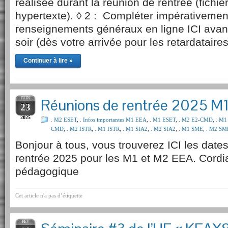
réalisée durant la réunion de rentrée (fichier
hypertexte). ◊ 2 : Compléter impérativement
renseignements généraux en ligne ICI avan
soir (dès votre arrivée pour les retardataire
Continuer à lire »
JUIN
Réunions de rentrée 2025 M
23
2025
. M2 ESET
,
. Infos importantes M1 EEA
,
. M1 ESET
,
. M2 E2-CMD
,
. M1
CMD
,
. M2 ISTR
,
. M1 ISTR
,
. M1 SIA2
,
. M2 SIA2
,
. M1 SME
,
. M2 SM
Bonjour à tous, vous trouverez ICI les date
rentrée 2025 pour les M1 et M2 EEA. Cordi
pédagogique
Cet article n'a pas d’étiquette
FÉV