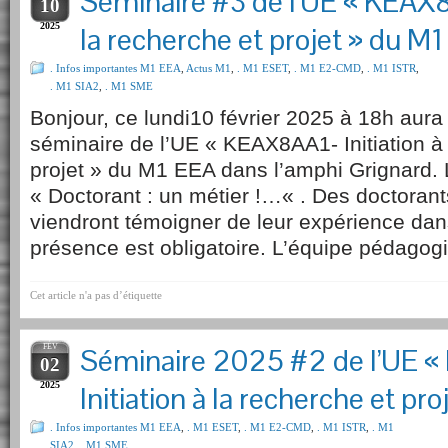
Séminaire #3 de l’UE « KEAX8A
10
2025
la recherche et projet » du M
. Infos importantes M1 EEA
,
Actus M1
,
. M1 ESET
,
. M1 E2-CMD
,
. M1 ISTR
,
. M1 SIA2
,
. M1 SME
Bonjour, ce lundi10 février 2025 à 18h aura 
séminaire de l’UE « KEAX8AA1- Initiation à 
projet » du M1 EEA dans l’amphi Grignard. 
« Doctorant : un métier !…« . Des doctorant
viendront témoigner de leur expérience dan
présence est obligatoire. L’équipe pédagog
Cet article n'a pas d’étiquette
FÉV
Séminaire 2025 #2 de l’UE 
02
2025
Initiation à la recherche et pr
. Infos importantes M1 EEA
,
. M1 ESET
,
. M1 E2-CMD
,
. M1 ISTR
,
. M1
SIA2
,
. M1 SME