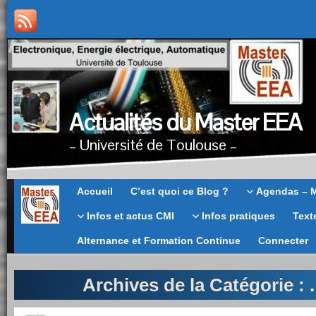
Actualités du Master EEA
– Université de Toulouse –
Master
Accueil
C’est quoi ce Blog ?
Agendas – 
EEA
Infos et actus CMI
Infos pratiques
Text
Alternance et Formation Continue
Connecter
Archives de la Catégorie :