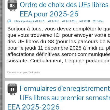
DÉC
Ordre de choix des UEs libres
08
2025
EEA pour 2025-26
. Infos importantes M1 EEA
,
. M1 ESET
,
. M1 E2-CMD
,
. M1 ISTR
,
. M1 SIA2
Bonjour à tous, vous devez compléter le qu
que vous trouverez ICI pour envoyer votre 
des UE libres du S8 (pour les parcours de
pour le jeudi 11 décembre 2025 à midi au pl
affectations définitives seront communiqué
suivante. Cordialement, L’équipe pédagogi
Cet article n'a pas d’étiquette
AOÛT
Formulaires d’enregistrement
31
2025
UEs libres au premier semest
EEA 2025-2026