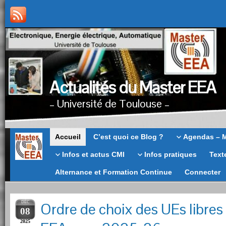
Actualités du Master EEA
– Université de Toulouse –
Master
Accueil
C’est quoi ce Blog ?
Agendas – 
EEA
Infos et actus CMI
Infos pratiques
Text
Alternance et Formation Continue
Connecter
DÉC
Ordre de choix des UEs libres
08
2025