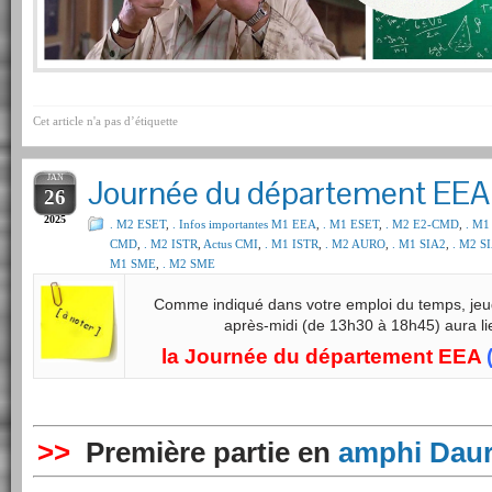
Cet article n'a pas d’étiquette
JAN
Journée du département EE
26
2025
. M2 ESET
,
. Infos importantes M1 EEA
,
. M1 ESET
,
. M2 E2-CMD
,
. M1
CMD
,
. M2 ISTR
,
Actus CMI
,
. M1 ISTR
,
. M2 AURO
,
. M1 SIA2
,
. M2 S
M1 SME
,
. M2 SME
Comme indiqué dans votre emploi du temps, jeud
après-midi (de 13h30 à 18h45) aura li
la Journée du département EEA
>>
Première partie en
amphi Daura