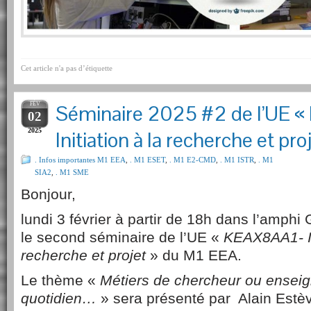
Cet article n'a pas d’étiquette
FÉV
Séminaire 2025 #2 de l’UE 
02
2025
Initiation à la recherche et pr
. Infos importantes M1 EEA
,
. M1 ESET
,
. M1 E2-CMD
,
. M1 ISTR
,
. M1
SIA2
,
. M1 SME
Bonjour,
lundi 3 février à partir de 18h dans l’amph
le second séminaire de l’UE «
KEAX8AA1- In
recherche et projet
» du M1 EEA.
Le thème «
Métiers de chercheur ou ensei
quotidien…
» sera présenté par Alain Estè