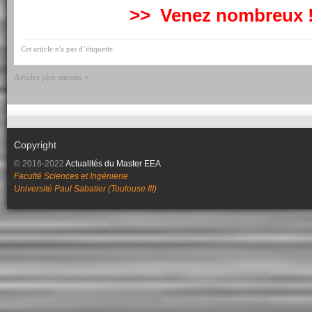
>> Venez nombreux 
Cet article n'a pas d’étiquette
Articles plus anciens «
Copyright
© 2016-2022
Actualités du Master EEA
Faculté Sciences et Ingénierie
Université Paul Sabatier (Toulouse III)