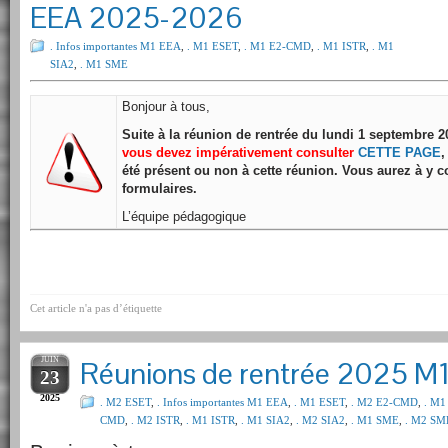
EEA 2025-2026
. Infos importantes M1 EEA
,
. M1 ESET
,
. M1 E2-CMD
,
. M1 ISTR
,
. M1
SIA2
,
. M1 SME
Bonjour à tous,
Suite à la réunion de rentrée du lundi 1 septembre 
vous devez impérativement consulter
CETTE PAGE
,
été présent ou non à cette réunion. Vous aurez à y c
formulaires.
L’équipe pédagogique
Cet article n'a pas d’étiquette
JUIN
Réunions de rentrée 2025 M
23
2025
. M2 ESET
,
. Infos importantes M1 EEA
,
. M1 ESET
,
. M2 E2-CMD
,
. M1
CMD
,
. M2 ISTR
,
. M1 ISTR
,
. M1 SIA2
,
. M2 SIA2
,
. M1 SME
,
. M2 SM