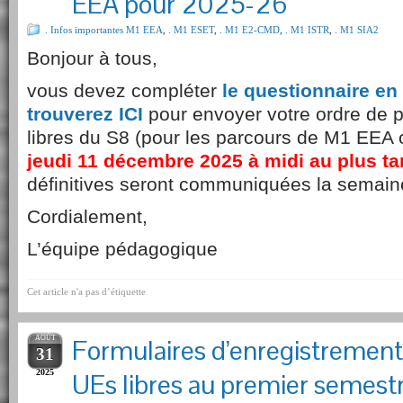
EEA pour 2025-26
. Infos importantes M1 EEA
,
. M1 ESET
,
. M1 E2-CMD
,
. M1 ISTR
,
. M1 SIA2
Bonjour à tous,
vous devez compléter
le questionnaire en
trouverez ICI
pour envoyer votre ordre de 
libres du S8 (pour les parcours de M1 EEA
jeudi 11 décembre 2025 à midi au plus ta
définitives seront communiquées la semain
Cordialement,
L’équipe pédagogique
Cet article n'a pas d’étiquette
AOÛT
Formulaires d’enregistrement
31
2025
UEs libres au premier semest