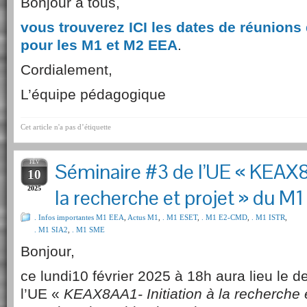
Bonjour à tous,
vous trouverez ICI les dates de réunions
pour les M1 et M2 EEA
.
Cordialement,
L’équipe pédagogique
Cet article n'a pas d’étiquette
FÉV
Séminaire #3 de l’UE « KEAX8A
10
2025
la recherche et projet » du M
. Infos importantes M1 EEA
,
Actus M1
,
. M1 ESET
,
. M1 E2-CMD
,
. M1 ISTR
,
. M1 SIA2
,
. M1 SME
Bonjour,
ce lundi10 février 2025 à 18h aura lieu le d
l’UE «
KEAX8AA1- Initiation à la recherche e